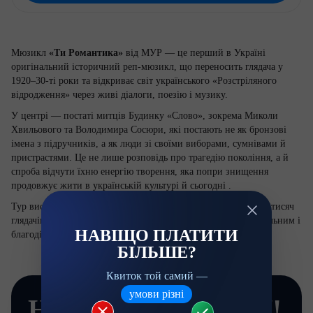
Мюзикл
«Ти Романтика»
від МУР — це перший в Україні
оригінальний історичний реп-мюзикл, що переносить глядача у
1920–30-ті роки та відкриває світ українського «Розстріляного
відродження» через живі діалоги, поезію і музику.
У центрі — постаті митців Будинку «Слово», зокрема Миколи
Хвильового та Володимира Сосюри, які постають не як бронзові
імена з підручників, а як люди зі своїми виборами, сумнівами й
пристрастями. Це не лише розповідь про трагедію покоління, а й
спроба відчути їхню енергію творення, яка попри знищення
продовжує жити в українській культурі й сьогодні .
Тур вистави став масштабною подією, що об’єднала десятки тисяч
глядачів і перетворилася на культурний рух із сильним суспільним і
НАВІЩО ПЛАТИТИ
благодійним результатом.
БІЛЬШЕ?
Квиток той самий —
умови різні
НЕ ПЕРЕПЛАЧУЙ!