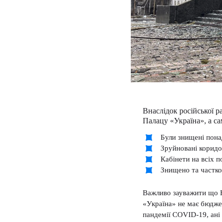
Внаслідок російської 
Палацу «Україна», а са
Були знищені пона
Зруйновані корид
Кабінети на всіх п
Знищено та частк
Важливо зауважити що Н
«Україна» не має бюджет
пандемії COVID-19, ані