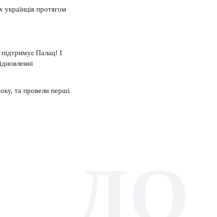
х українців протягом
 підтримує Палац! І
ідновленні
оку, та провели перші
ДО