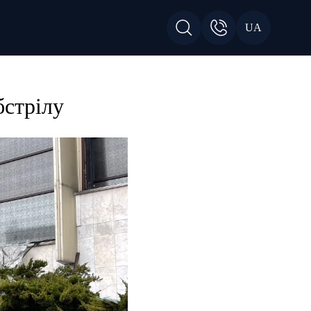
UA
бстрілу