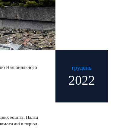
грудень
влю Національного
2022
дних коштів. Палац
омоги ані в період