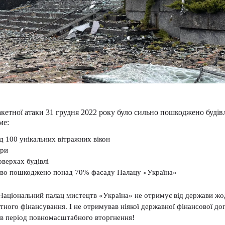
ракетної атаки 31 грудня 2022 року було сильно пошкоджено буді
ме:
д 100 унікальних вітражних вікон
ори
оверхах будівлі
ово пошкоджено понад 70% фасаду Палацу «Україна»
аціональний палац мистецтв «Україна» не отримує від держави жо
ного фінансування. І не отримував ніякої державної фінансової доп
 в період повномасштабного вторгнення!