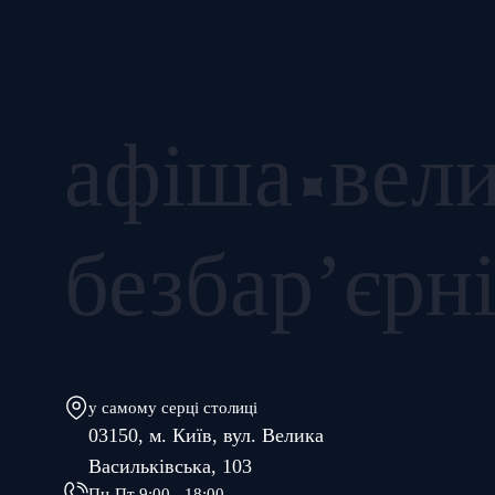
афіша
вели
безбар’єрн
у самому серці столиці
03150, м. Київ, вул. Велика
Васильківська, 103
Пн-Пт 9:00 - 18:00