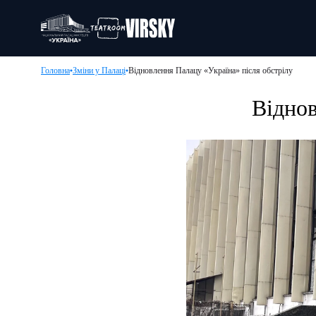
Головна
Зміни у Палаці
Відновлення Палацу «Україна» після обстрілу
Віднов