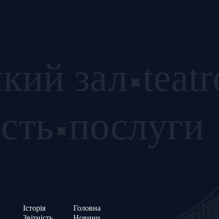
кий зал
teat
ість
послуги
Історія
Головна
Звітність
Новини